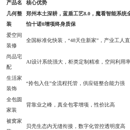
产品名
核心优势
几何整
郑州本土深耕，蓝盾工艺8.0，
魔看智能系统
装
怕十诺
0增项终身质保
爱空间
全国标准化快装，“48天住新家”，产业工人
装修
尚品宅
AI设计系统强大，柜类定制精准，空间利用
配
生活家
“拎包入住”全流程托管，供应链整合能力强
装饰
全包圆
背靠业之峰，真全包零增项，性价比高
家装
被窝家
贝壳生态内无缝衔接，数字化管控透明度高