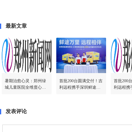
最新文章
暑期治愈心灵：郑州绿
首批200台圆满交付！吉
首批200
城儿童医院全维度心理
利远程携手深圳鲜途落
利远程携
干预，帮孩子告别情绪
地千台冷藏车战略合
地千台冷
内耗
作，共启绿色冷链新篇
作，共启
发表评论