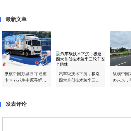
最新文章
纵横中国万里行 宇通重
汽车级技术下沉，极巡
纵横中国万
卡 × 花花牛中原寻鲜之
四大首创技术筑牢三轮
0%-1%，
旅全程实测战绩出炉
车安全防线
翼开版载
实测战绩
发表评论